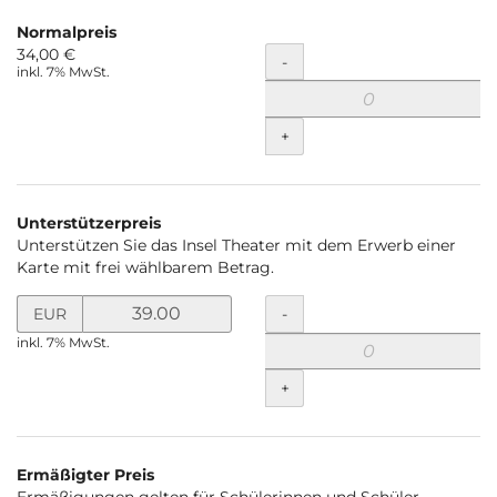
Normalpreis
34,00 €
Menge
-
inkl. 7% MwSt.
+
Unterstützerpreis
Unterstützen Sie das Insel Theater mit dem Erwerb einer
Karte mit frei wählbarem Betrag.
Preis
Menge
-
EUR
in
inkl. 7% MwSt.
EUR
für
+
Unterstützerpreis
setzen
Ermäßigter Preis