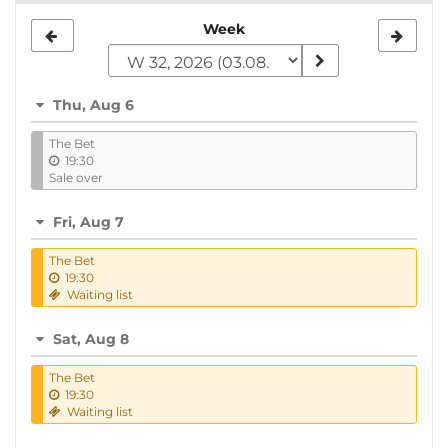
Select
Week
a
week
Thu, Aug 6
to
The Bet
display
19:30
Sale over
Fri, Aug 7
The Bet
19:30
Waiting list
Sat, Aug 8
The Bet
19:30
Waiting list